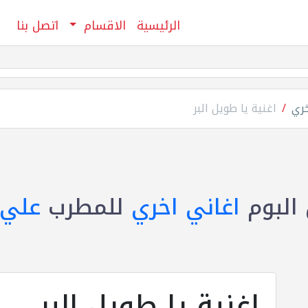
الرئيسية
الاقسام
اتصل بنا
خري
اغنية يا طويل البر
البوم
اغاني اخري
للمطرب
علي 
اغنية يا طويل البر