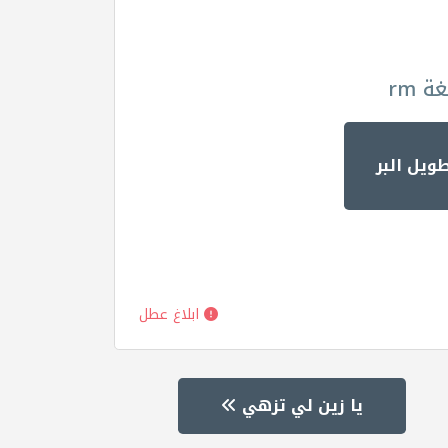
 rm
ويل البر
ابلاغ عطل
يا زين لي تزهي