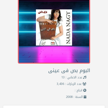
البوم بص فى عينى
عدد الاغاني : 13
عدد الزيارات : 3,436
انتاج :
السنة : 2008