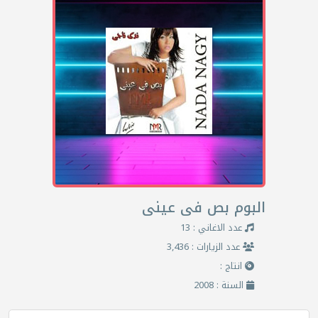
البوم بص فى عينى
عدد الاغاني : 13
عدد الزيارات : 3,436
انتاج :
السنة : 2008