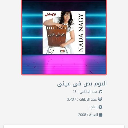
البوم بص فى عينى
عدد الاغاني : 13
عدد الزيارات : 3,437
انتاج :
السنة : 2008