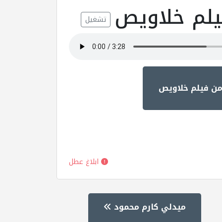
يلم خلاويص
تشغيل
من فيلم خلاويص
ابلاغ عطل
ميدلي كارم محمود