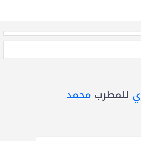
ي
للمطرب
محمد