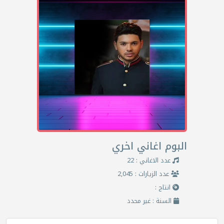
البوم اغاني اخري
عدد الاغاني : 22
عدد الزيارات : 2,045
انتاج :
السنة : غير محدد