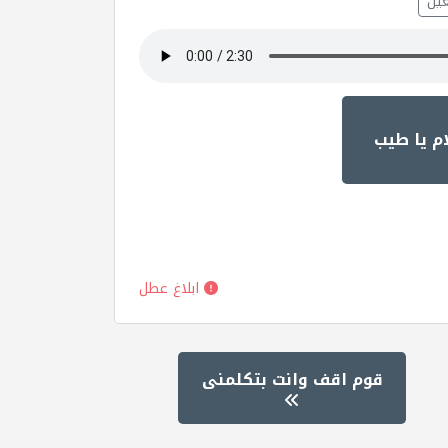
يل
م يا طيب
ابلاغ عطل
قوم اقف وانت بتكلمنى