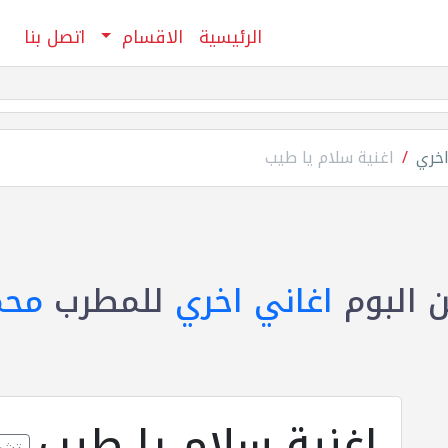
الرئيسية
الاقسام
اتصل بنا
اخري
اغنية سلام يا طيب
 البوم
اغاني اخري
للمطرب
محم
اغنية سلام يا طيب